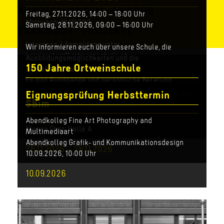
AUSSTELLUNGEN
AWARDS
Freitag, 27.11.2026, 14:00 – 18:00 Uhr
Mittwoch, 16.12.202
Samstag, 28.11.2026, 09:00 – 16:00 Uhr
ERASMUS+
PROJEKTE
Interesse / Anmeldung unter
Wir informieren euch über unsere Schule, die
karrieretag@ortweinschule.at
Ausbildungsmöglichkeiten und die
150 Jahre Ortweinschule
Aufnahmekriterien.
16.12.2026
Es gibt Rundgänge und persönliche Beratung.
Festakt am Freitag, 27.11.2026, um 10:00 Uhr, in der
Eignungsprüfung Herbsttermin
27.11.2026 – 28.11.2026
SBim
Ortweinschule für geladene Gäste
Abendkolleg Fine Art Photography and
27.11.2026
Messe Graz, Halle A
Multimediaart
Abendkolleg Grafik- und Kommunikationsdesign
26.11.2026 – 28.11.2026
10.09.2026, 10:00 Uhr
10.09.2026