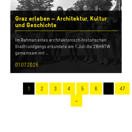
Graz erleben – Architektur, Kultur
und Geschichte
Im Rahmen eines architektonisch-historischen
Stadtrundgangs erkundete am 1. Juli die 2BHBTW
gemeinsam mit ...
01.07.2026
1
2
3
4
5
6
…
47
»