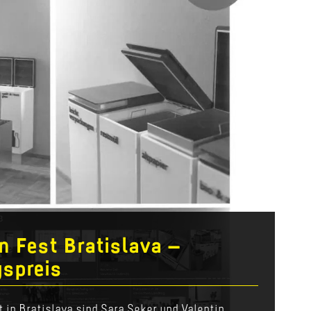
n Fest Bratislava –
spreis
 in Bratislava sind Sara Seker und Valentin