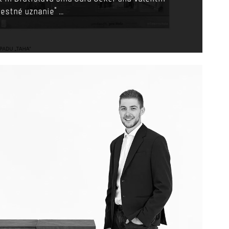
stné uznanie“ ...