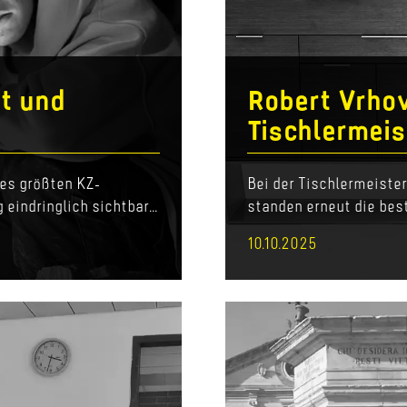
t und
Robert Vrho
Tischlermeis
es größten KZ-
Bei der Tischlermeiste
indringlich sichtbar...
standen erneut die best
10.10.2025