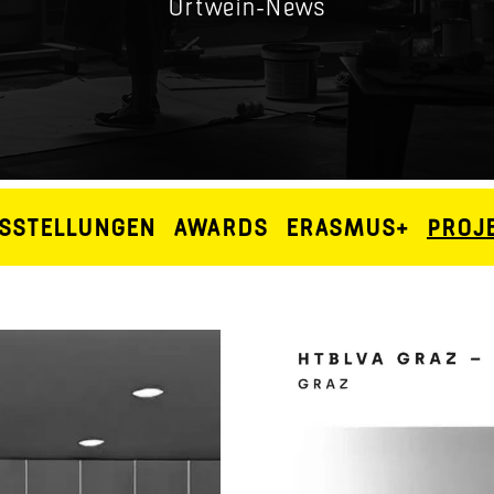
Ortwein-News
SSTELLUNGEN
AWARDS
ERASMUS+
PROJ