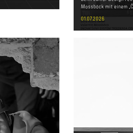
Mossböck mit einem „Če
01.07.2026