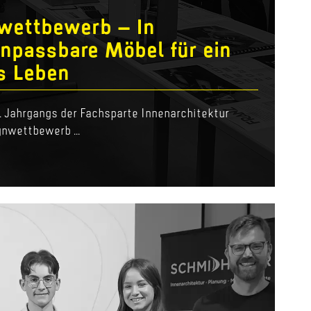
wettbewerb – In
npassbare Möbel für ein
es Leben
4. Jahrgangs der Fachsparte Innenarchitektur
nwettbewerb ...