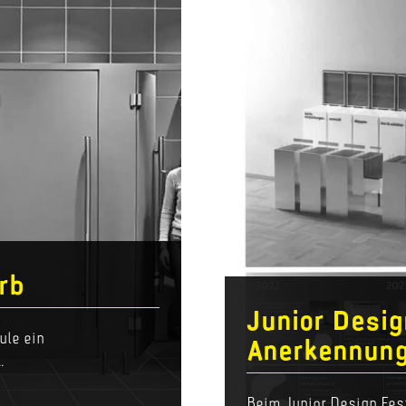
rb
Junior Desig
le ein
Anerkennung
.
Beim Junior Design Fest